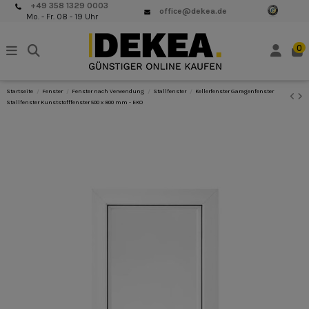
+49 358 1329 0003
office@dekea.de
Mo. - Fr. 08 - 19 Uhr
0
Startseite
Fenster
Fenster nach Verwendung
Stallfenster
Kellerfenster Garagenfenster
Stallfenster Kunststofffenster 500 x 800 mm - EKO