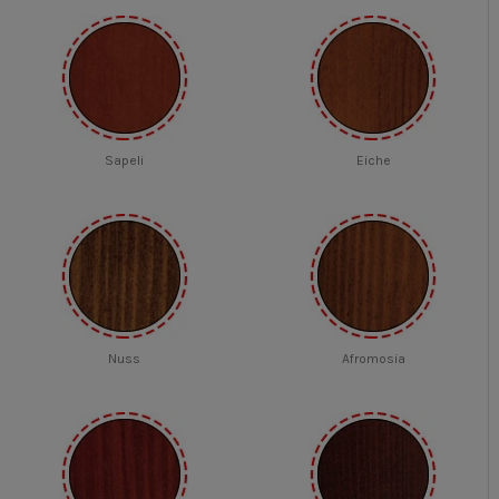
Sapeli
Eiche
Nuss
Afromosia