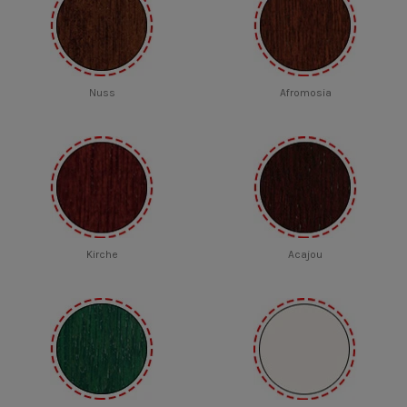
Nuss
Afromosia
Kirche
Acajou