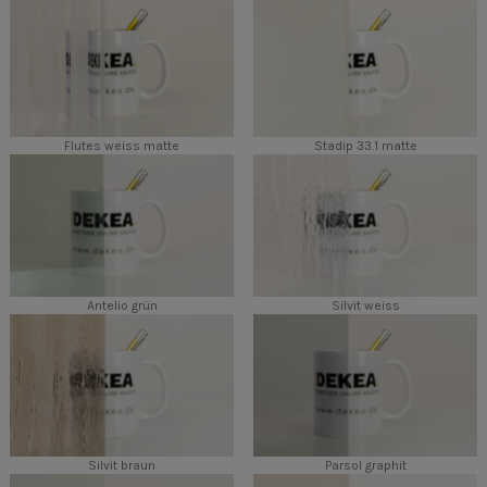
Flutes weiss matte
Stadip 33.1 matte
Antelio grün
Silvit weiss
Silvit braun
Parsol graphit