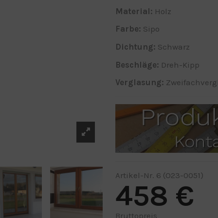
Material:
Holz
Farbe:
Sipo
Dichtung:
Schwarz
Beschläge
:
Dreh-Kipp
Verglasung:
Zweifachverg
Artikel-Nr.
6 (O23-0051)
458 €
Bruttopreis