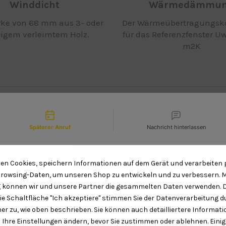
Winddicht
Wärmedämmu
ärke von 68 mm aus 3- oder
Der Wärmeübertragungsko
gigem verleimtem Holz.
für das Referenzfenster Uw
m2K
tact types
Späterer Anruf
Nachricht hinterlassen
Wir sind gerade leider nicht im
ten Cookies, speichern Informationen auf dem Gerät und verarbeiten 
Sicherheit
Farbpalette
Büro. Möchten Sie einen Rückruf
rowsing-Daten, um unseren Shop zu entwickeln und zu verbessern. Mi
von uns?
e der Glasscheibe 24 bis 30
Zur Auswahl stehen bis
können wir und unsere Partner die gesammelten Daten verwenden. 
mm
Blautöne mit sichtb
die Schaltfläche "Ich akzeptiere" stimmen Sie der Datenverarbeitung 
Holzstruktur sowie Farbe
er zu, wie oben beschrieben. Sie können auch detailliertere Informat
Date and time slection for sched
Select date
RAL und NSC-Palett
 Ihre Einstellungen ändern, bevor Sie zustimmen oder ablehnen. Einig