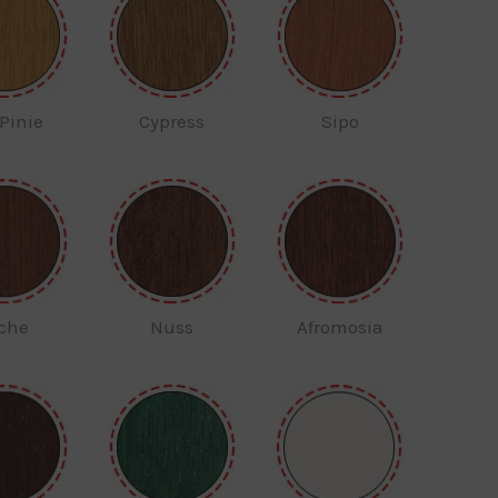
 Pinie
Cypress
Sipo
che
Nuss
Afromosia