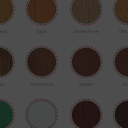
ess
Sipo
Stone Pinie
Old
ss
Afromosia
Sapeli
Ei