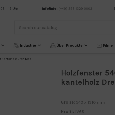
 08 - 17 Uhr
Infolinie:
(+49) 358 1329 0003
n
Industrie
Über Produkte
Filme
r kantelholz Dreh-Kipp
Holzfenster 54
kantelholz Dr
Größe:
540 x 1310 mm
Profil:
IV68