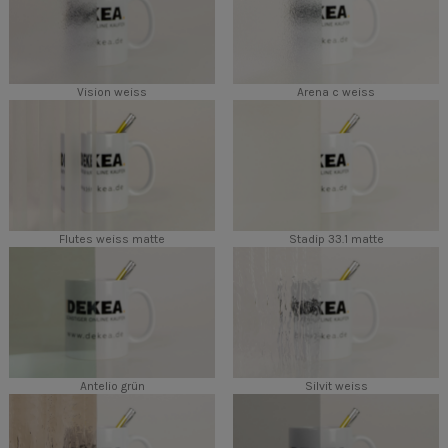
Vision weiss
Arena c weiss
Flutes weiss matte
Stadip 33.1 matte
Antelio grün
Silvit weiss