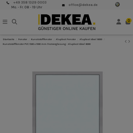
+49 358 1329 0003
office@dekea.de
Mo. - Fr. 08 - 19 Uhr
0
Startseite
Fenster
Kunststofffenster
Aluplast Fenster
Aluplast Ideal 8000
Kunststofffenster PVC 1500 x 1900 mm Festverglasung - Aluplast Ideal 8000