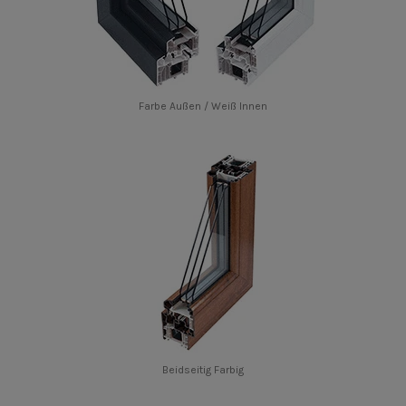
Farbe Außen / Weiß Innen
Beidseitig Farbig