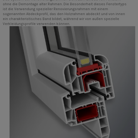
ohne die Demontage alter Rahmen. Die Besonderheit dieses Fenstertyps
ist die Verwendung spezieller Renovierungsrahmen mit einem
sogenannten Abdeckprofil, das den Holzrahmen abdeckt und von innen
ein charakteristisches Band bildet, während wir von außen spezielle
Verkleidungsprofile verwenden können.