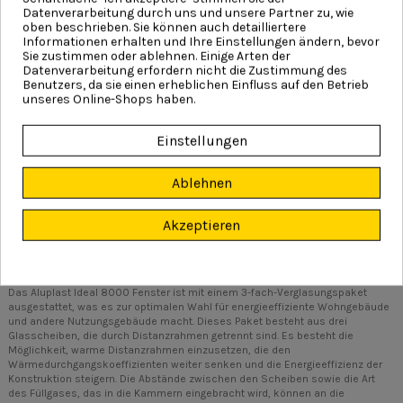
Lebensdauer der Beschlagmechanismen. Eine Verglasung mit einer Stärke
Datenverarbeitung durch uns und unsere Partner zu, wie
von bis zu 51 mm ist möglich, wodurch überdurchschnittliche
oben beschrieben. Sie können auch detailliertere
Wärmedämmwerte erreicht werden. Die Standardverglasung beträgt jedoch
Informationen erhalten und Ihre Einstellungen ändern, bevor
48 mm.
Sie zustimmen oder ablehnen. Einige Arten der
Mehr Informationen >
Datenverarbeitung erfordern nicht die Zustimmung des
Benutzers, da sie einen erheblichen Einfluss auf den Betrieb
unseres Online-Shops haben.
Einstellungen
Ablehnen
Akzeptieren
VERGLASUNG
Das Aluplast Ideal 8000 Fenster ist mit einem 3-fach-Verglasungspaket
ausgestattet, was es zur optimalen Wahl für energieeffiziente Wohngebäude
und andere Nutzungsgebäude macht. Dieses Paket besteht aus drei
Glasscheiben, die durch Distanzrahmen getrennt sind. Es besteht die
Möglichkeit, warme Distanzrahmen einzusetzen, die den
Wärmedurchgangskoeffizienten weiter senken und die Energieeffizienz der
Konstruktion steigern. Die Abstände zwischen den Scheiben sowie die Art
des Füllgases, das in die Kammern eingebracht wird, können an die