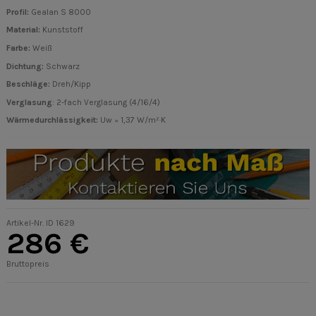
Profil:
Gealan S 8000
Material:
Kunststoff
Farbe:
Weiß
Dichtung:
Schwarz
Beschläge
:
Dreh/Kipp
Verglasung
: 2-fach Verglasung (4/16/4)
Wärmedurchlässigkeit:
Uw = 1,37 W/m²·K
Artikel-Nr.
ID 1629
286 €
Bruttopreis