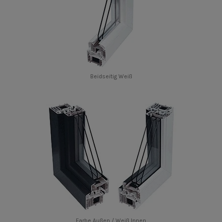
Beidseitig Weiß
Farbe Außen / Weiß Innen