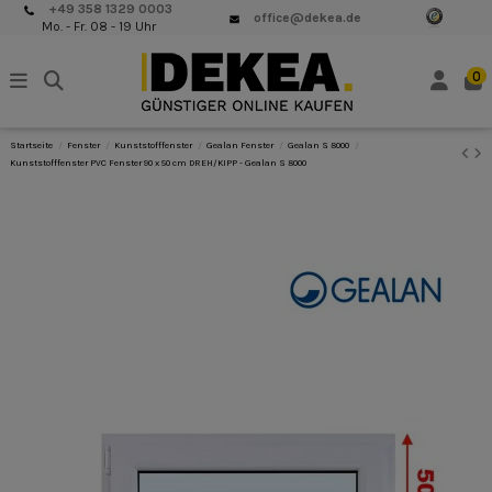
+49 358 1329 0003
office@dekea.de
Mo. - Fr. 08 - 19 Uhr
0
Startseite
Fenster
Kunststofffenster
Gealan Fenster
Gealan S 8000
Kunststofffenster PVC Fenster 90 x 50 cm DREH/KIPP - Gealan S 8000