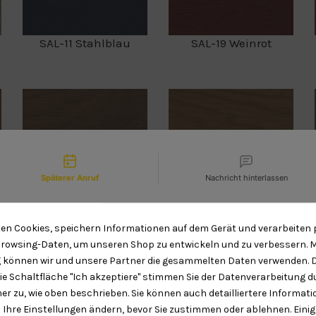
SAL-11 Stahlblau
SAL-19 Weinrot
tact types
SAL-30 matt Walnut
SAL-33 Nebraska -
COOLWood
Premium
Späterer Anruf
Nachricht hinterlassen
Wir sind gerade leider nicht im
ten Cookies, speichern Informationen auf dem Gerät und verarbeiten 
Büro. Möchten Sie einen
rowsing-Daten, um unseren Shop zu entwickeln und zu verbessern. Mi
Rückruf von uns?
können wir und unsere Partner die gesammelten Daten verwenden. 
SAL-43 Polareiche
SAL-50 Bergkiefer
die Schaltfläche "Ich akzeptiere" stimmen Sie der Datenverarbeitung 
er zu, wie oben beschrieben. Sie können auch detailliertere Informat
Date and time slection for sch
Select date
 Ihre Einstellungen ändern, bevor Sie zustimmen oder ablehnen. Einig