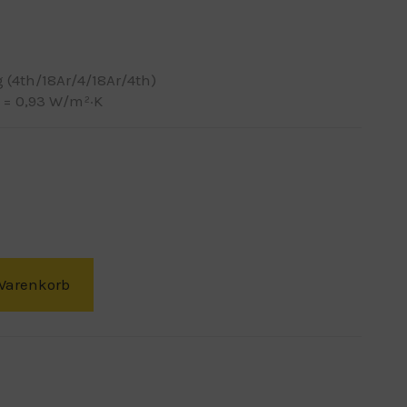
 (4th/18Ar/4/18Ar/4th)
 = 0,93 W/m²·K
Warenkorb