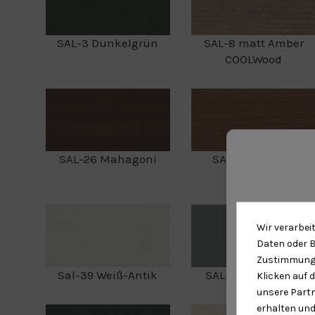
SAL-3 Dunkelgrün
SAL-8 matt Amber
COOLWood
Con
SAL-26 Mahagoni
SAL-27 Streifen
Douglasie
Wir verarbei
Daten oder B
Zustimmung 
Sal-39 Weiß-Antik
SAL-42 Silver Grey
Klicken auf 
unsere Partn
erhalten und