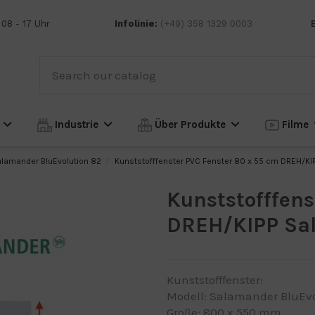
 08 - 17 Uhr
Infolinie:
(+49) 358 1329 0003
n
Industrie
Über Produkte
Filme
lamander BluEvolution 82
Kunststofffenster PVC Fenster 80 x 55 cm DREH/KI
Kunststofffens
DREH/KIPP Sal
Kunststofffenster:
Modell: Salamander BluEvo
Große: 800 x 550 mm