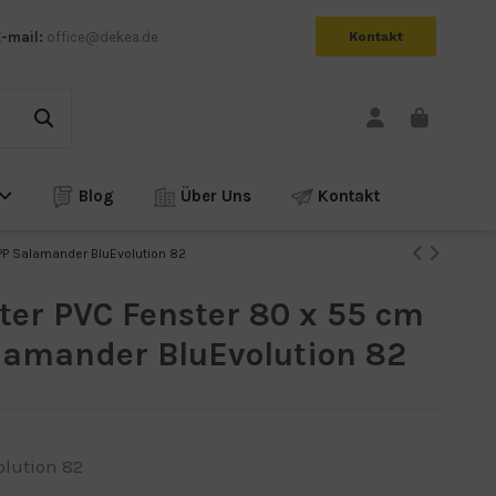
E-mail:
office@dekea.de
Kontakt
Blog
Über Uns
Kontakt
PP Salamander BluEvolution 82
ter PVC Fenster 80 x 55 cm
amander BluEvolution 82
lution 82