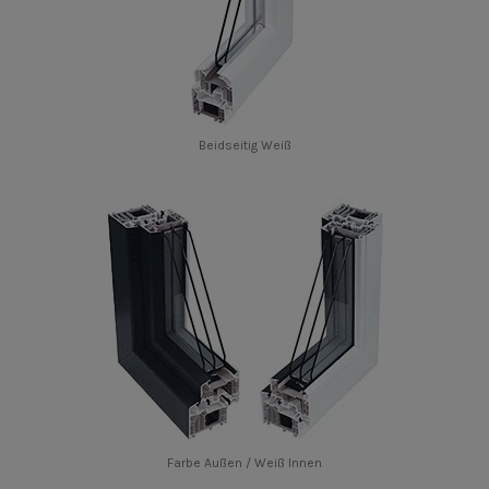
Beidseitig Weiß
Farbe Außen / Weiß Innen