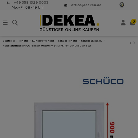
+49 358 1329 0003
office@dekea.de
Mo. - Fr. 08 - 19 Uhr
0
Startseite
Fenster
Kunststofffenster
Schüco Fenster
Schüco LivIng 82
Kunststofffenster PVC Fenster 100 x 90 cm DREH/KIPP - Schüco LivIng 82