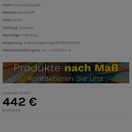
Profil:
Schüco LivIng 82
Material:
Kunststoff
Farbe:
Weiß
Dichtung:
Schwarz
Beschläge
:
Dreh-Kipp
Verglasung
: 3-fach Verglasung (4N/18/4/18/4N)
Wärmedurchlässigkeit:
Uw = 0,93 W/m²·K
Artikel-Nr.
ID 1575
442 €
Bruttopreis