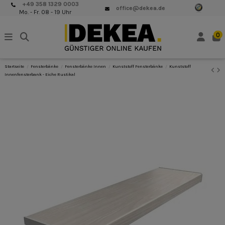
+49 358 1329 0003
office@dekea.de
Mo. - Fr. 08 - 19 Uhr
0
Startseite
Fensterbänke
Fensterbänke Innen
Kunststoff Fensterbänke
Kunststoff
Innenfensterbank - Eiche Rustikal