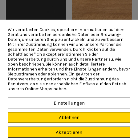
Wir verarbeiten Cookies, speichern Informationen auf dem
Gerät und verarbeiten persönliche Daten oder Browsing-
Daten, um unseren Shop zu entwickeln und zu verbessern.
Schwarz Matt
Winchester
Mit Ihrer Zustimmung können wir und unsere Partner die
gesammelten Daten verwenden. Durch Klicken auf die
Schaltfläche "Ich akzeptiere" stimmen Sie der
Datenverarbeitung durch uns und unsere Partner zu, wie
oben beschrieben. Sie können auch detailliertere
Informationen erhalten und Ihre Einstellungen ändern, bevor
Sie zustimmen oder ablehnen. Einige Arten der
Datenverarbeitung erfordern nicht die Zustimmung des
Benutzers, da sie einen erheblichen Einfluss auf den Betrieb
unseres Online-Shops haben.
Einstellungen
Marmor
Weiß
Achtung!
Ablehnen
Die oben genannten Farben dienen als Präsentation und können
aufgrund von verschiedenen Monitoreinstellungen von der
tatsächlichen Farbe abweichen.
Akzeptieren