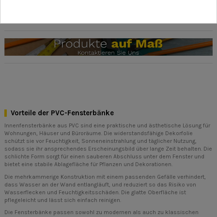
Vorteile der PVC-Fensterbänke
Innenfensterbänke aus PVC sind eine praktische und ästhetische Lösung für
Wohnungen, Häuser und Büroräume. Die widerstandsfähige Dekorfolie
schützt sie vor Feuchtigkeit, Sonneneinstrahlung und täglicher Nutzung,
sodass sie ihr ansprechendes Erscheinungsbild über lange Zeit behalten. Die
schlichte Form sorgt für einen sauberen Abschluss unter dem Fenster und
bietet eine stabile Ablagefläche für Pflanzen und Dekorationen.
Die mehrkammerige Konstruktion mit einem passenden Gefälle verhindert,
dass Wasser an der Wand entlangläuft, und reduziert so das Risiko von
Wasserflecken und Feuchtigkeitsschäden. Die glatte Oberfläche ist
pflegeleicht und lässt sich einfach reinigen.
Die Fensterbänke passen sowohl zu modernen als auch zu klassischen