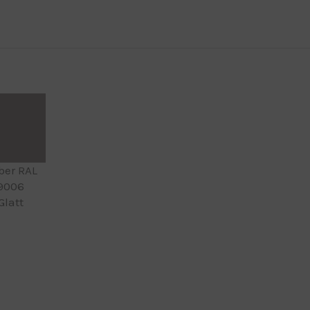
lber RAL
9006
Glatt