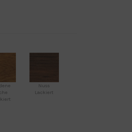
dene
Nuss
che
Lackiert
kiert