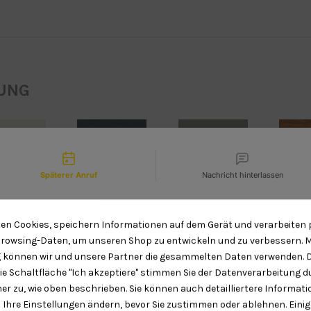
GUNG
tact types
Späterer Anruf
Nachricht hinterlassen
 RAL 9016
Anthrazitgrau
Graues
Gol
Wir sind gerade leider nicht im
Glatt
Glatt
Aluminium
Ei
ten Cookies, speichern Informationen auf dem Gerät und verarbeiten 
Büro. Möchten Sie einen
RAL 9007
Lac
rowsing-Daten, um unseren Shop zu entwickeln und zu verbessern. Mi
Rückruf von uns?
können wir und unsere Partner die gesammelten Daten verwenden. 
die Schaltfläche "Ich akzeptiere" stimmen Sie der Datenverarbeitung 
er zu, wie oben beschrieben. Sie können auch detailliertere Informat
Date and time slection for sch
Select date
 Ihre Einstellungen ändern, bevor Sie zustimmen oder ablehnen. Einig