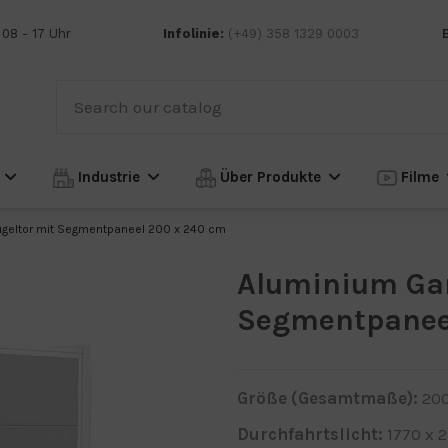
 08 - 17 Uhr
Infolinie:
(+49) 358 1329 0003
n
Industrie
Über Produkte
Filme
ügeltor mit Segmentpaneel 200 x 240 cm
Aluminium Gar
Segmentpanee
Größe (Gesamtmaße)
:
20
Durchfahrtslicht
:
1770 x