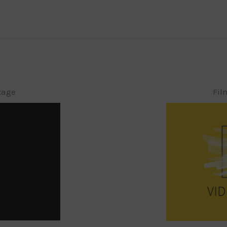
tage
Fil