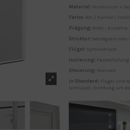
Material
:
Aluminium + S
Farbe
:
RAL | Furnier | Holz
Prägung:
Brett-, Einzeln
Struktur:
Woodgrain oder 
Flügel:
Symmetrisch
Isolierung
:
Paneelfüllung
Steuerung
:
Manuell
In Standard:
Flügel und R
Schlüssel, Dichtung um d