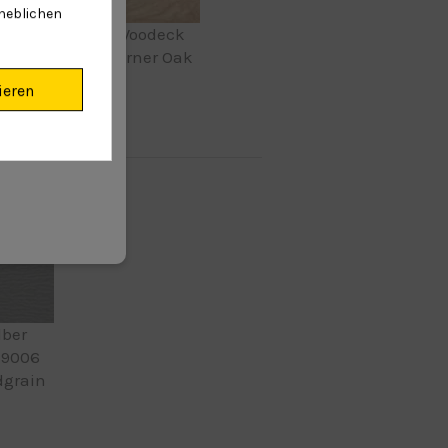
rheblichen
hester
Woodeck
kiert
Turner Oak
ber in E164 format
ieren
lber
 9006
grain