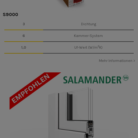
S9000
3
Dichtung
6
Kammer-System
2
1,0
Uf-Wert (W/m
K)
Mehr Informationen >