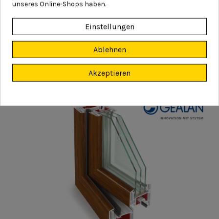
unseres Online-Shops haben.
Eko6
2
Dichtung
Einstellungen
6
Kammer-System
Ablehnen
2
1,2
Uf-Wert (W/m
K)
Akzeptieren
Mehr Informationen >