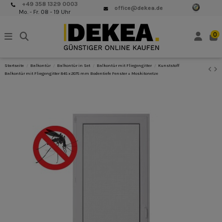
+49 358 1329 0003
office@dekea.de
Mo. - Fr. 08 - 19 Uhr
0
Startseite
Balkontür
Balkontür in Set
Balkontür mit Fliegengitter
Kunststoff
Balkontür mit Fliegengitter 845 x 2075 mm Bodentiefe Fenster + Moskitonetze