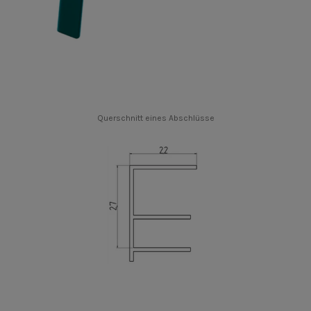
Querschnitt eines Abschl
ü
sse