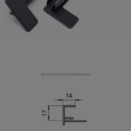
Querschnitt eines Abschl
ü
sse