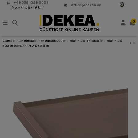
+49 358 1329 0003
office@dekea.de
Mo. - Fr. 08 - 19 Uhr
0
Startseite
Fensterbänke
Fensterbänke Außen
Aluminium Fensterbänke
Aluminium
Außenfensterbank RAL 7047 Standard