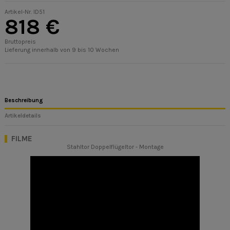
Artikel-Nr.
ID51
818 €
Bruttopreis
Lieferung innerhalb von 9 bis 10 Wochen
Beschreibung
Artikeldetails
FILME
Stahltor Doppelflügeltor - Montage