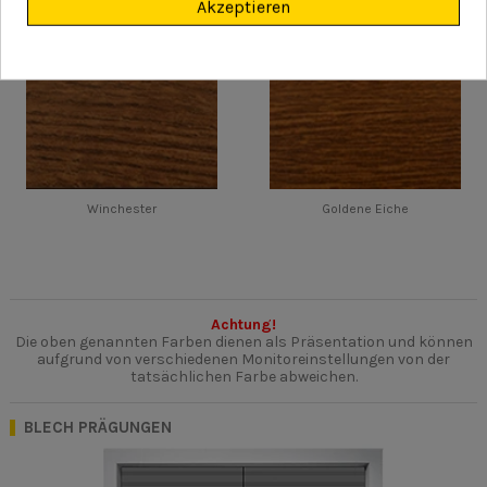
Akzeptieren
Winchester
Goldene Eiche
Achtung!
Die oben genannten Farben dienen als Präsentation und können
aufgrund von verschiedenen Monitoreinstellungen von der
tatsächlichen Farbe abweichen.
BLECH PRÄGUNGEN