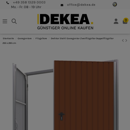
+49 358 1329 0003
office@dekea.de
Mo. - Fr. 08 - 19 Uhr
0
Startseite
Garagentore
Flügeltore
Drehtor Stahl Garagentor Zweiflügeltor Doppelflügeltor
250 x 200 cm