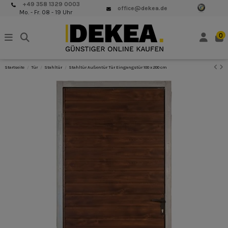
+49 358 1329 0003
office@dekea.de
Mo. - Fr. 08 - 19 Uhr
0
Startseite
Tür
Stahltür
Stahltür Außentür Tür Eingangstür 100 x 200 cm